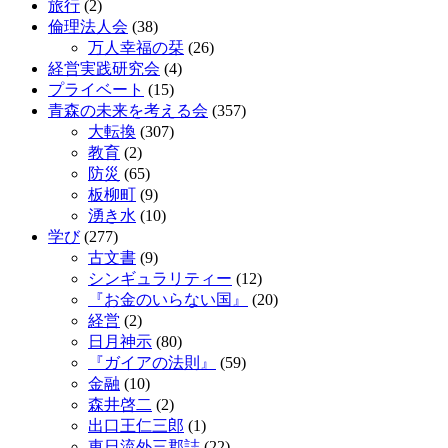
旅行
(2)
倫理法人会
(38)
万人幸福の栞
(26)
経営実践研究会
(4)
プライベート
(15)
青森の未来を考える会
(357)
大転換
(307)
教育
(2)
防災
(65)
板柳町
(9)
湧き水
(10)
学び
(277)
古文書
(9)
シンギュラリティー
(12)
『お金のいらない国』
(20)
経営
(2)
日月神示
(80)
『ガイアの法則』
(59)
金融
(10)
森井啓二
(2)
出口王仁三郎
(1)
東日流外三郡誌
(22)