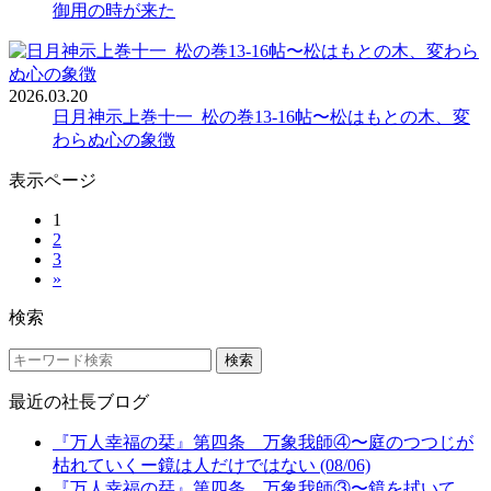
御用の時が来た
2026.03.20
日月神示上巻十一_松の巻13-16帖〜松はもとの木、変
わらぬ心の象徴
表示ページ
1
2
3
»
検索
検索
最近の社長ブログ
『万人幸福の栞』第四条 万象我師④〜庭のつつじが
枯れていくー鏡は人だけではない (08/06)
『万人幸福の栞』第四条 万象我師③〜鏡を拭いて