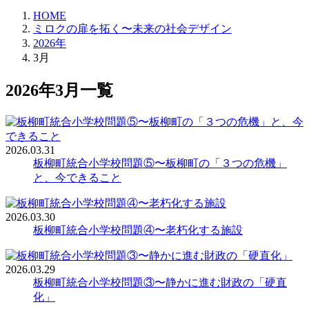
HOME
ミロクの扉を拓く〜未来の社会デザイン
2026年
3月
2026年3月一覧
2026.03.31
板柳町統合小学校問題⑤〜板柳町の「３つの危機」
と、今できること
2026.03.30
板柳町統合小学校問題④〜老朽化する施設
2026.03.29
板柳町統合小学校問題③〜静かに進む財政の「硬直
化」