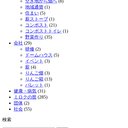
空き地から畑へ
(8)
地域通貨
(1)
住まい
(5)
薪ストーブ
(1)
コンポスト
(21)
コンポストトイレ
(1)
野菜作り
(35)
会社
(29)
研修
(2)
ドームハウス
(5)
イベント
(3)
薪
(4)
りんご畑
(3)
りんご箱
(13)
パレット
(1)
健康・病気
(31)
ミロクの世
(285)
団体
(2)
社会
(55)
検索