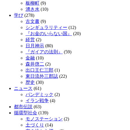
板柳町
(9)
湧き水
(10)
学び
(278)
古文書
(9)
シンギュラリティー
(12)
『お金のいらない国』
(20)
経営
(2)
日月神示
(80)
『ガイアの法則』
(59)
金融
(10)
森井啓二
(2)
出口王仁三郎
(1)
東日流外三郡誌
(22)
歴史
(30)
ニュース
(61)
パンデミック
(2)
イラン戦争
(4)
都市伝説
(63)
循環型社会
(139)
モノステーション
(2)
土づくり
(14)