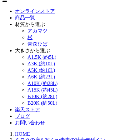
オンラインストア
商品一覧
材質から選ぶ
アカマツ
杉
青森ひば
大きさから選ぶ
A1.5K (約5L)
A3K (約10L)
A5K (約16L)
A6K (約23L)
A10K (約28L)
A15K (約45L)
B10K (約28L)
B20K (約50L)
楽天ストア
ブログ
お問い合わせ
HOME
ミロクの扉を拓く〜未来の社会デザイン