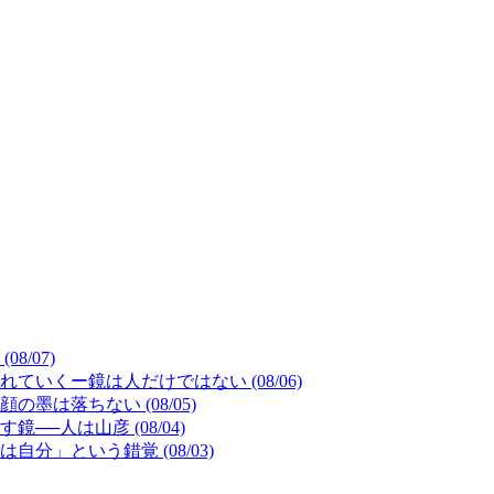
/07)
いくー鏡は人だけではない (08/06)
は落ちない (08/05)
─人は山彦 (08/04)
」という錯覚 (08/03)