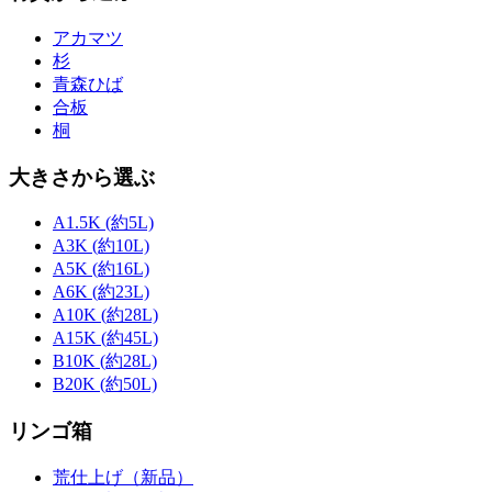
アカマツ
杉
青森ひば
合板
桐
大きさから選ぶ
A1.5K (約5L)
A3K (約10L)
A5K (約16L)
A6K (約23L)
A10K (約28L)
A15K (約45L)
B10K (約28L)
B20K (約50L)
リンゴ箱
荒仕上げ（新品）