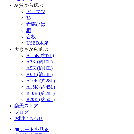
材質から選ぶ
アカマツ
杉
青森ひば
桐
合板
USED木箱
大きさから選ぶ
A1.5K (約5L)
A3K (約10L)
A5K (約16L)
A6K (約23L)
A10K (約28L)
A15K (約45L)
B10K (約28L)
B20K (約50L)
楽天ストア
ブログ
お問い合わせ
カートを見る