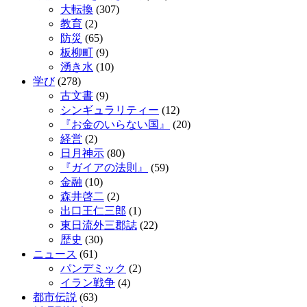
大転換
(307)
教育
(2)
防災
(65)
板柳町
(9)
湧き水
(10)
学び
(278)
古文書
(9)
シンギュラリティー
(12)
『お金のいらない国』
(20)
経営
(2)
日月神示
(80)
『ガイアの法則』
(59)
金融
(10)
森井啓二
(2)
出口王仁三郎
(1)
東日流外三郡誌
(22)
歴史
(30)
ニュース
(61)
パンデミック
(2)
イラン戦争
(4)
都市伝説
(63)