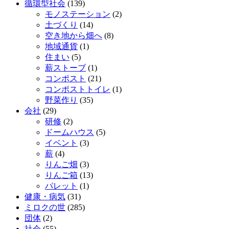
循環型社会
(139)
モノステーション
(2)
土づくり
(14)
空き地から畑へ
(8)
地域通貨
(1)
住まい
(5)
薪ストーブ
(1)
コンポスト
(21)
コンポストトイレ
(1)
野菜作り
(35)
会社
(29)
研修
(2)
ドームハウス
(5)
イベント
(3)
薪
(4)
りんご畑
(3)
りんご箱
(13)
パレット
(1)
健康・病気
(31)
ミロクの世
(285)
団体
(2)
社会
(55)