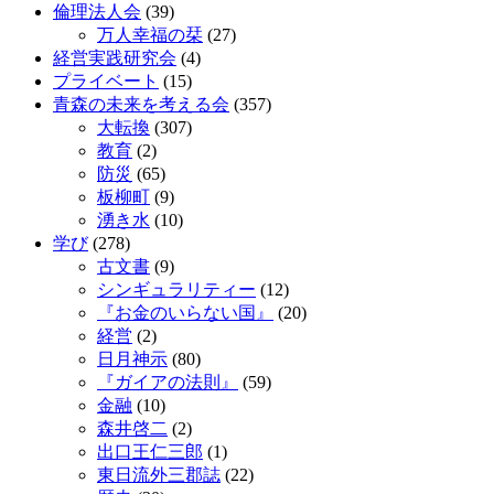
倫理法人会
(39)
万人幸福の栞
(27)
経営実践研究会
(4)
プライベート
(15)
青森の未来を考える会
(357)
大転換
(307)
教育
(2)
防災
(65)
板柳町
(9)
湧き水
(10)
学び
(278)
古文書
(9)
シンギュラリティー
(12)
『お金のいらない国』
(20)
経営
(2)
日月神示
(80)
『ガイアの法則』
(59)
金融
(10)
森井啓二
(2)
出口王仁三郎
(1)
東日流外三郡誌
(22)