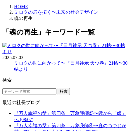
HOME
ミロクの扉を拓く〜未来の社会デザイン
魂の再生
「魂の再生」キーワード一覧
2025.07.03
ミロクの世に向かって〜『日月神示 天つ巻』21帖〜30
帖より
検索
検索
最近の社長ブログ
『万人幸福の栞』第四条 万象我師⑤〜鏡から「師」
へ (08/07)
『万人幸福の栞』第四条 万象我師④〜庭のつつじが