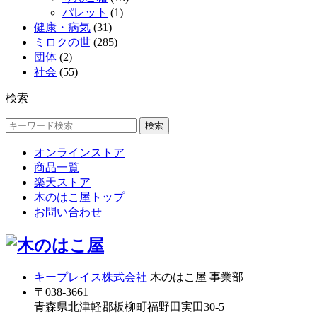
パレット
(1)
健康・病気
(31)
ミロクの世
(285)
団体
(2)
社会
(55)
検索
検索
オンラインストア
商品一覧
楽天ストア
木のはこ屋トップ
お問い合わせ
キープレイス株式会社
木のはこ屋 事業部
〒038-3661
青森県北津軽郡板柳町福野田実田30-5