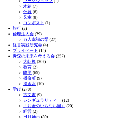
ワークショップ
(1)
木箱
(7)
什器
(6)
又幸
(8)
コンポスト
(1)
旅行
(2)
倫理法人会
(39)
万人幸福の栞
(27)
経営実践研究会
(4)
プライベート
(15)
青森の未来を考える会
(357)
大転換
(307)
教育
(2)
防災
(65)
板柳町
(9)
湧き水
(10)
学び
(278)
古文書
(9)
シンギュラリティー
(12)
『お金のいらない国』
(20)
経営
(2)
日月神示
(80)