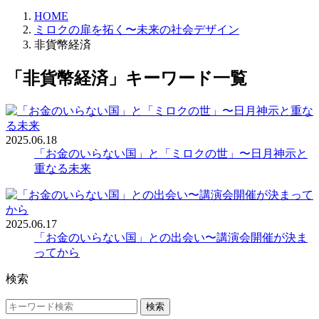
HOME
ミロクの扉を拓く〜未来の社会デザイン
非貨幣経済
「非貨幣経済」キーワード一覧
2025.06.18
「お金のいらない国」と「ミロクの世」〜日月神示と
重なる未来
2025.06.17
「お金のいらない国」との出会い〜講演会開催が決ま
ってから
検索
検索