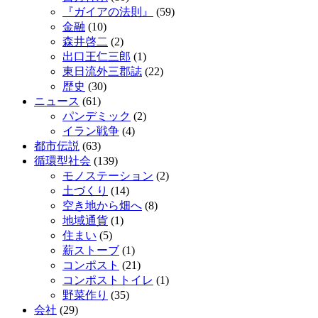
『ガイアの法則』
(59)
金融
(10)
森井啓二
(2)
出口王仁三郎
(1)
東日流外三郡誌
(22)
歴史
(30)
ニュース
(61)
パンデミック
(2)
イラン戦争
(4)
都市伝説
(63)
循環型社会
(139)
モノステーション
(2)
土づくり
(14)
空き地から畑へ
(8)
地域通貨
(1)
住まい
(5)
薪ストーブ
(1)
コンポスト
(21)
コンポストトイレ
(1)
野菜作り
(35)
会社
(29)