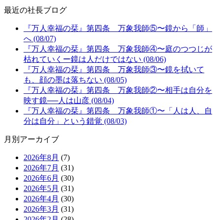
最近の社長ブログ
『万人幸福の栞』第四条 万象我師⑤〜鏡から「師」
へ (08/07)
『万人幸福の栞』第四条 万象我師④〜庭のつつじが
枯れていくー鏡は人だけではない (08/06)
『万人幸福の栞』第四条 万象我師③〜鏡を拭いて
も、顔の墨は落ちない (08/05)
『万人幸福の栞』第四条 万象我師②〜相手は自分を
映す鏡──人は山彦 (08/04)
『万人幸福の栞』第四条 万象我師①〜「人は人、自
分は自分」という錯覚 (08/03)
月別アーカイブ
2026年8月
(7)
2026年7月
(31)
2026年6月
(30)
2026年5月
(31)
2026年4月
(30)
2026年3月
(31)
2026年2月
(28)