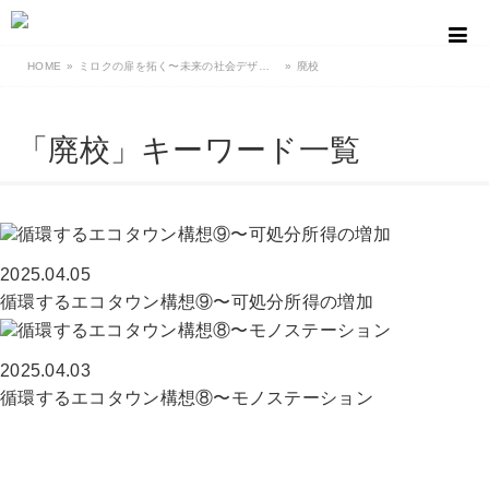
HOME
ミロクの扉を拓く〜未来の社会デザイン
廃校
「廃校」キーワード一覧
2025.04.05
循環するエコタウン構想⑨〜可処分所得の増加
2025.04.03
循環するエコタウン構想⑧〜モノステーション