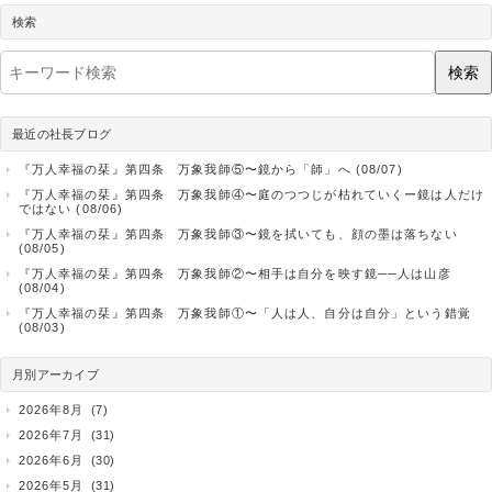
検索
検索
最近の社長ブログ
『万人幸福の栞』第四条 万象我師⑤〜鏡から「師」へ (08/07)
『万人幸福の栞』第四条 万象我師④〜庭のつつじが枯れていくー鏡は人だけ
ではない (08/06)
『万人幸福の栞』第四条 万象我師③〜鏡を拭いても、顔の墨は落ちない
(08/05)
『万人幸福の栞』第四条 万象我師②〜相手は自分を映す鏡──人は山彦
(08/04)
『万人幸福の栞』第四条 万象我師①〜「人は人、自分は自分」という錯覚
(08/03)
月別アーカイブ
2026年8月
(7)
2026年7月
(31)
2026年6月
(30)
2026年5月
(31)