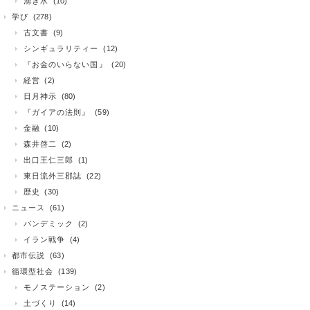
湧き水
(10)
学び
(278)
古文書
(9)
シンギュラリティー
(12)
『お金のいらない国』
(20)
経営
(2)
日月神示
(80)
『ガイアの法則』
(59)
金融
(10)
森井啓二
(2)
出口王仁三郎
(1)
東日流外三郡誌
(22)
歴史
(30)
ニュース
(61)
パンデミック
(2)
イラン戦争
(4)
都市伝説
(63)
循環型社会
(139)
モノステーション
(2)
土づくり
(14)