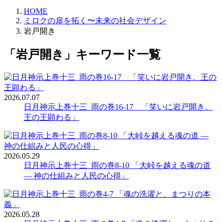
HOME
ミロクの扉を拓く〜未来の社会デザイン
岩戸開き
「岩戸開き」キーワード一覧
2026.07.07
日月神示上巻十三_雨の巻16-17 「笑いに岩戸開き、
王の王顕わる」
2026.05.29
日月神示上巻十三_雨の巻8-10 「大峠を越える魂の道
― 神の仕組みと人民の心得」
2026.05.28