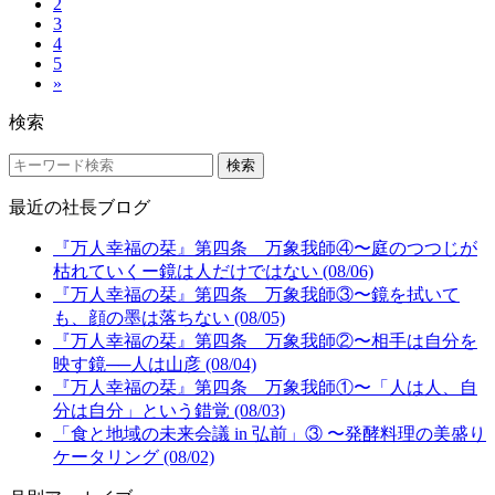
2
3
4
5
»
検索
検索
最近の社長ブログ
『万人幸福の栞』第四条 万象我師④〜庭のつつじが
枯れていくー鏡は人だけではない (08/06)
『万人幸福の栞』第四条 万象我師③〜鏡を拭いて
も、顔の墨は落ちない (08/05)
『万人幸福の栞』第四条 万象我師②〜相手は自分を
映す鏡──人は山彦 (08/04)
『万人幸福の栞』第四条 万象我師①〜「人は人、自
分は自分」という錯覚 (08/03)
「食と地域の未来会議 in 弘前」③ 〜発酵料理の美盛り
ケータリング (08/02)