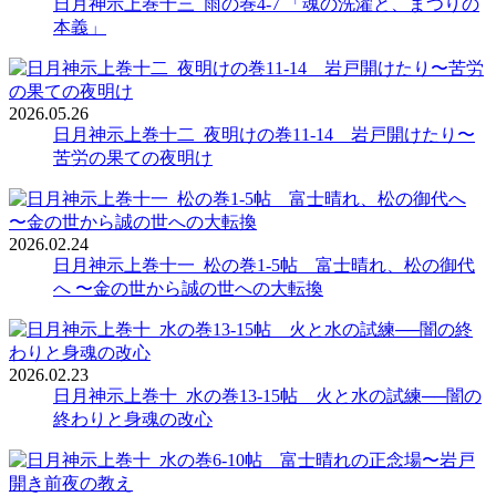
日月神示上巻十三_雨の巻4-7 「魂の洗濯と、まつりの
本義」
2026.05.26
日月神示上巻十二_夜明けの巻11-14 岩戸開けたり〜
苦労の果ての夜明け
2026.02.24
日月神示上巻十一_松の巻1-5帖 富士晴れ、松の御代
へ 〜金の世から誠の世への大転換
2026.02.23
日月神示上巻十_水の巻13-15帖 火と水の試練──闇の
終わりと身魂の改心