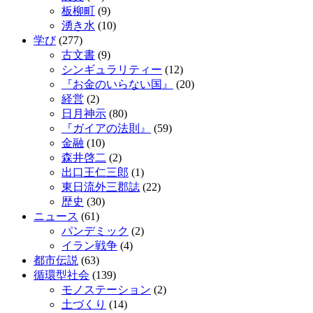
板柳町
(9)
湧き水
(10)
学び
(277)
古文書
(9)
シンギュラリティー
(12)
『お金のいらない国』
(20)
経営
(2)
日月神示
(80)
『ガイアの法則』
(59)
金融
(10)
森井啓二
(2)
出口王仁三郎
(1)
東日流外三郡誌
(22)
歴史
(30)
ニュース
(61)
パンデミック
(2)
イラン戦争
(4)
都市伝説
(63)
循環型社会
(139)
モノステーション
(2)
土づくり
(14)