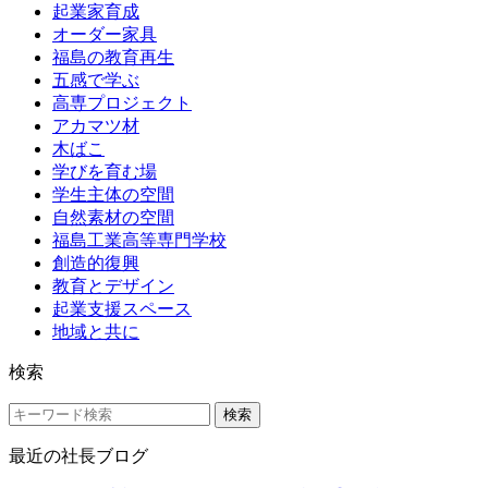
起業家育成
オーダー家具
福島の教育再生
五感で学ぶ
高専プロジェクト
アカマツ材
木ばこ
学びを育む場
学生主体の空間
自然素材の空間
福島工業高等専門学校
創造的復興
教育とデザイン
起業支援スペース
地域と共に
検索
検索
最近の社長ブログ