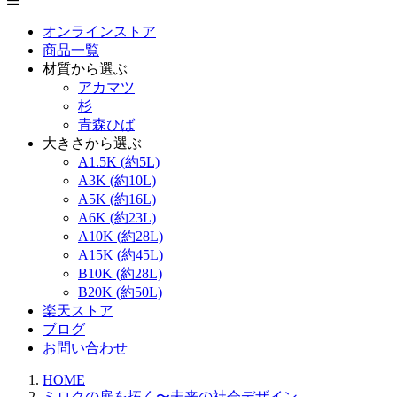
オンラインストア
商品一覧
材質から選ぶ
アカマツ
杉
青森ひば
大きさから選ぶ
A1.5K (約5L)
A3K (約10L)
A5K (約16L)
A6K (約23L)
A10K (約28L)
A15K (約45L)
B10K (約28L)
B20K (約50L)
楽天ストア
ブログ
お問い合わせ
HOME
ミロクの扉を拓く〜未来の社会デザイン