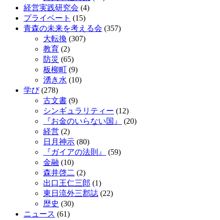
経営実践研究会
(4)
プライベート
(15)
青森の未来を考える会
(357)
大転換
(307)
教育
(2)
防災
(65)
板柳町
(9)
湧き水
(10)
学び
(278)
古文書
(9)
シンギュラリティー
(12)
『お金のいらない国』
(20)
経営
(2)
日月神示
(80)
『ガイアの法則』
(59)
金融
(10)
森井啓二
(2)
出口王仁三郎
(1)
東日流外三郡誌
(22)
歴史
(30)
ニュース
(61)