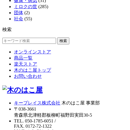
健康・病気
(31)
ミロクの世
(285)
団体
(2)
社会
(55)
検索
検索
オンラインストア
商品一覧
楽天ストア
木のはこ屋トップ
お問い合わせ
キープレイス株式会社
木のはこ屋 事業部
〒038-3661
青森県北津軽郡板柳町福野田実田30-5
TEL. 050-1785-6051
/
FAX. 0172-72-1322