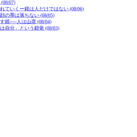
/07)
いくー鏡は人だけではない (08/06)
は落ちない (08/05)
─人は山彦 (08/04)
」という錯覚 (08/03)