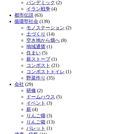
パンデミック
(2)
イラン戦争
(4)
都市伝説
(63)
循環型社会
(139)
モノステーション
(2)
土づくり
(14)
空き地から畑へ
(8)
地域通貨
(1)
住まい
(5)
薪ストーブ
(1)
コンポスト
(21)
コンポストトイレ
(1)
野菜作り
(35)
会社
(29)
研修
(2)
ドームハウス
(5)
イベント
(3)
薪
(4)
りんご畑
(3)
りんご箱
(13)
パレット
(1)