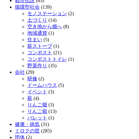
都市伝説
(63)
循環型社会
(139)
モノステーション
(2)
土づくり
(14)
空き地から畑へ
(8)
地域通貨
(1)
住まい
(5)
薪ストーブ
(1)
コンポスト
(21)
コンポストトイレ
(1)
野菜作り
(35)
会社
(29)
研修
(2)
ドームハウス
(5)
イベント
(3)
薪
(4)
りんご畑
(3)
りんご箱
(13)
パレット
(1)
健康・病気
(31)
ミロクの世
(285)
団体
(2)