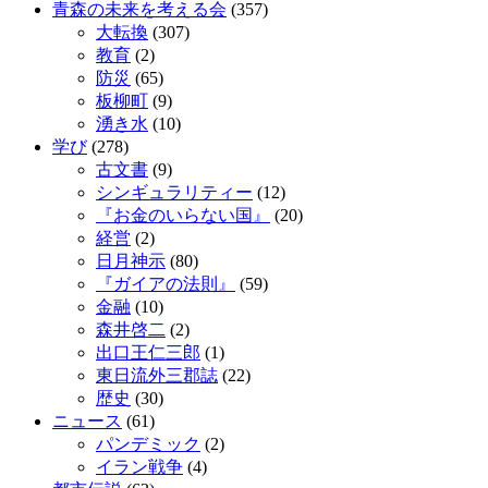
青森の未来を考える会
(357)
大転換
(307)
教育
(2)
防災
(65)
板柳町
(9)
湧き水
(10)
学び
(278)
古文書
(9)
シンギュラリティー
(12)
『お金のいらない国』
(20)
経営
(2)
日月神示
(80)
『ガイアの法則』
(59)
金融
(10)
森井啓二
(2)
出口王仁三郎
(1)
東日流外三郡誌
(22)
歴史
(30)
ニュース
(61)
パンデミック
(2)
イラン戦争
(4)