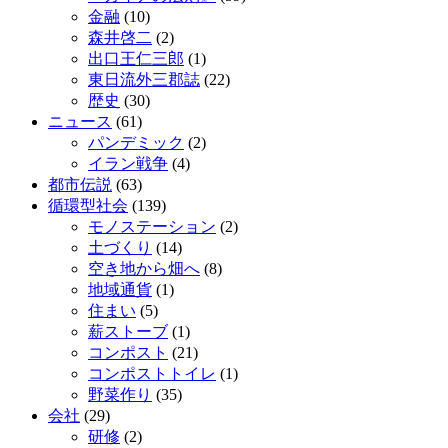
金融
(10)
森井啓二
(2)
出口王仁三郎
(1)
東日流外三郡誌
(22)
歴史
(30)
ニュース
(61)
パンデミック
(2)
イラン戦争
(4)
都市伝説
(63)
循環型社会
(139)
モノステーション
(2)
土づくり
(14)
空き地から畑へ
(8)
地域通貨
(1)
住まい
(5)
薪ストーブ
(1)
コンポスト
(21)
コンポストトイレ
(1)
野菜作り
(35)
会社
(29)
研修
(2)