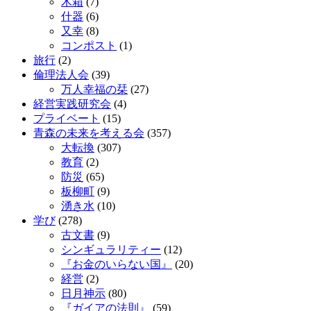
木箱
(7)
什器
(6)
又幸
(8)
コンポスト
(1)
旅行
(2)
倫理法人会
(39)
万人幸福の栞
(27)
経営実践研究会
(4)
プライベート
(15)
青森の未来を考える会
(357)
大転換
(307)
教育
(2)
防災
(65)
板柳町
(9)
湧き水
(10)
学び
(278)
古文書
(9)
シンギュラリティー
(12)
『お金のいらない国』
(20)
経営
(2)
日月神示
(80)
『ガイアの法則』
(59)