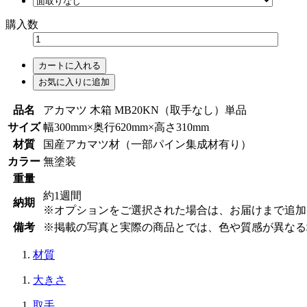
購入数
カートに入れる
お気に入りに追加
品名
アカマツ 木箱 MB20KN（取手なし）単品
サイズ
幅300mm×奥行620mm×高さ310mm
材質
国産アカマツ材（一部パイン集成材有り）
カラー
無塗装
重量
約1週間
納期
※オプションをご選択された場合は、お届けまで追加
備考
※掲載の写真と実際の商品とでは、色や質感が異なる
材質
大きさ
取手