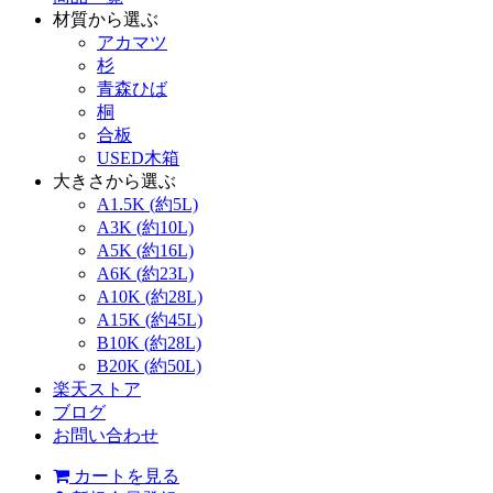
材質から選ぶ
アカマツ
杉
青森ひば
桐
合板
USED木箱
大きさから選ぶ
A1.5K (約5L)
A3K (約10L)
A5K (約16L)
A6K (約23L)
A10K (約28L)
A15K (約45L)
B10K (約28L)
B20K (約50L)
楽天ストア
ブログ
お問い合わせ
カートを見る