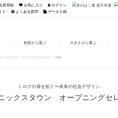
会員登録
お気に入り
ログイン
イド
よくある質問
データ入稿
材質から選ぶ
大きさから選ぶ
アカマツ
青森ひば
杉
A10K (約28L)
A15K (約45L)
B10K (約28L)
B20K (約50L)
A1.5K (約5L)
A3K (約10L)
A5K (約16L)
A6K (約23L)
ポニックスタウン オープニングセレモニー（前編）
ミロクの扉を拓く〜未来の社会デザイン
ニックスタウン オープニングセ