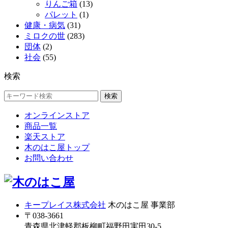
りんご箱
(13)
パレット
(1)
健康・病気
(31)
ミロクの世
(283)
団体
(2)
社会
(55)
検索
検索
オンラインストア
商品一覧
楽天ストア
木のはこ屋トップ
お問い合わせ
キープレイス株式会社
木のはこ屋 事業部
〒038-3661
青森県北津軽郡板柳町福野田実田30-5