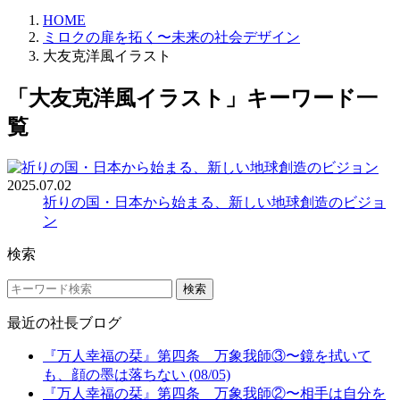
HOME
ミロクの扉を拓く〜未来の社会デザイン
大友克洋風イラスト
「大友克洋風イラスト」キーワード一
覧
2025.07.02
祈りの国・日本から始まる、新しい地球創造のビジョ
ン
検索
検索
最近の社長ブログ
『万人幸福の栞』第四条 万象我師③〜鏡を拭いて
も、顔の墨は落ちない (08/05)
『万人幸福の栞』第四条 万象我師②〜相手は自分を