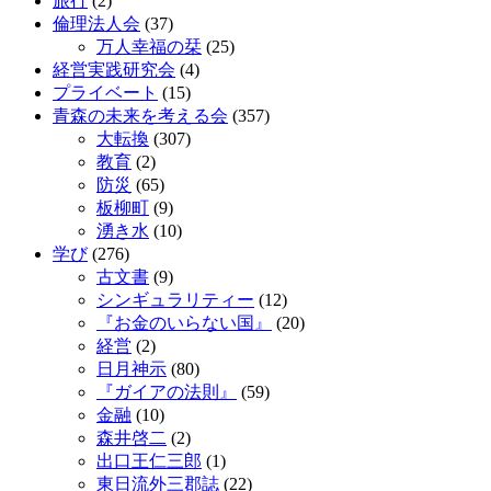
旅行
(2)
倫理法人会
(37)
万人幸福の栞
(25)
経営実践研究会
(4)
プライベート
(15)
青森の未来を考える会
(357)
大転換
(307)
教育
(2)
防災
(65)
板柳町
(9)
湧き水
(10)
学び
(276)
古文書
(9)
シンギュラリティー
(12)
『お金のいらない国』
(20)
経営
(2)
日月神示
(80)
『ガイアの法則』
(59)
金融
(10)
森井啓二
(2)
出口王仁三郎
(1)
東日流外三郡誌
(22)