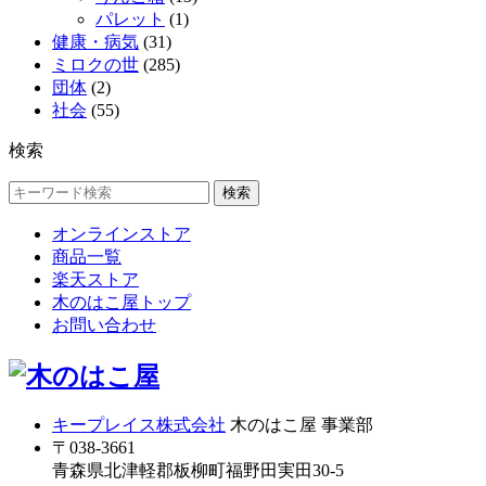
パレット
(1)
健康・病気
(31)
ミロクの世
(285)
団体
(2)
社会
(55)
検索
検索
オンラインストア
商品一覧
楽天ストア
木のはこ屋トップ
お問い合わせ
キープレイス株式会社
木のはこ屋 事業部
〒038-3661
青森県北津軽郡板柳町福野田実田30-5