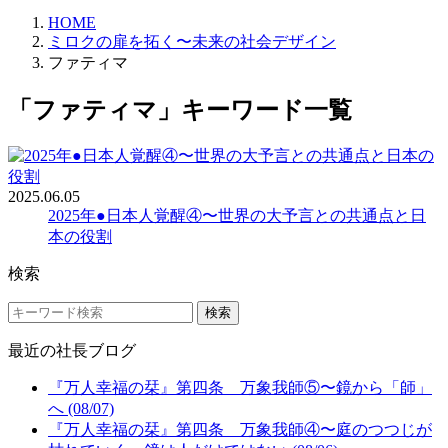
HOME
ミロクの扉を拓く〜未来の社会デザイン
ファティマ
「ファティマ」キーワード一覧
2025.06.05
2025年●日本人覚醒④〜世界の大予言との共通点と日
本の役割
検索
検索
最近の社長ブログ
『万人幸福の栞』第四条 万象我師⑤〜鏡から「師」
へ (08/07)
『万人幸福の栞』第四条 万象我師④〜庭のつつじが