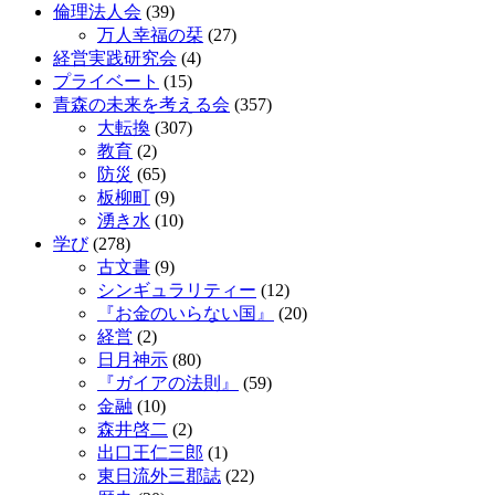
倫理法人会
(39)
万人幸福の栞
(27)
経営実践研究会
(4)
プライベート
(15)
青森の未来を考える会
(357)
大転換
(307)
教育
(2)
防災
(65)
板柳町
(9)
湧き水
(10)
学び
(278)
古文書
(9)
シンギュラリティー
(12)
『お金のいらない国』
(20)
経営
(2)
日月神示
(80)
『ガイアの法則』
(59)
金融
(10)
森井啓二
(2)
出口王仁三郎
(1)
東日流外三郡誌
(22)