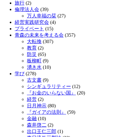
旅行
(2)
倫理法人会
(39)
万人幸福の栞
(27)
経営実践研究会
(4)
プライベート
(15)
青森の未来を考える会
(357)
大転換
(307)
教育
(2)
防災
(65)
板柳町
(9)
湧き水
(10)
学び
(278)
古文書
(9)
シンギュラリティー
(12)
『お金のいらない国』
(20)
経営
(2)
日月神示
(80)
『ガイアの法則』
(59)
金融
(10)
森井啓二
(2)
出口王仁三郎
(1)