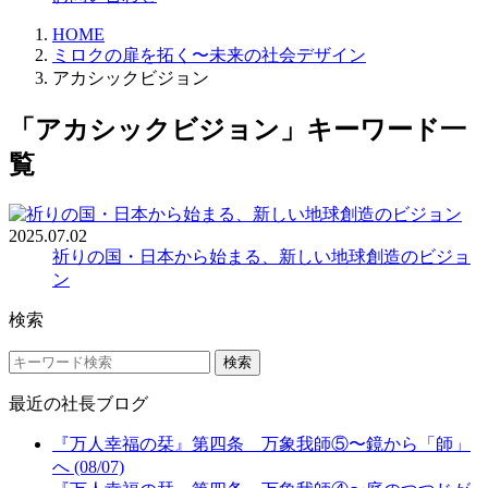
HOME
ミロクの扉を拓く〜未来の社会デザイン
アカシックビジョン
「アカシックビジョン」キーワード一
覧
2025.07.02
祈りの国・日本から始まる、新しい地球創造のビジョ
ン
検索
検索
最近の社長ブログ
『万人幸福の栞』第四条 万象我師⑤〜鏡から「師」
へ (08/07)