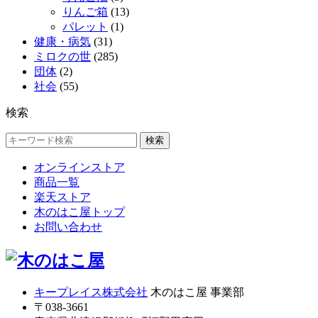
りんご箱
(13)
パレット
(1)
健康・病気
(31)
ミロクの世
(285)
団体
(2)
社会
(55)
検索
検索
オンラインストア
商品一覧
楽天ストア
木のはこ屋トップ
お問い合わせ
キープレイス株式会社
木のはこ屋 事業部
〒038-3661