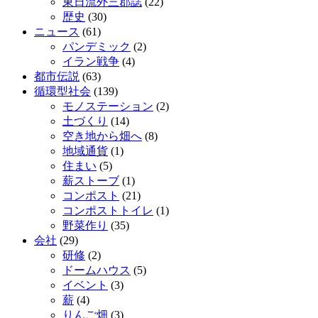
東日流外三郡誌
(22)
歴史
(30)
ニュース
(61)
パンデミック
(2)
イラン戦争
(4)
都市伝説
(63)
循環型社会
(139)
モノステーション
(2)
土づくり
(14)
空き地から畑へ
(8)
地域通貨
(1)
住まい
(5)
薪ストーブ
(1)
コンポスト
(21)
コンポストトイレ
(1)
野菜作り
(35)
会社
(29)
研修
(2)
ドームハウス
(5)
イベント
(3)
薪
(4)
りんご畑
(3)