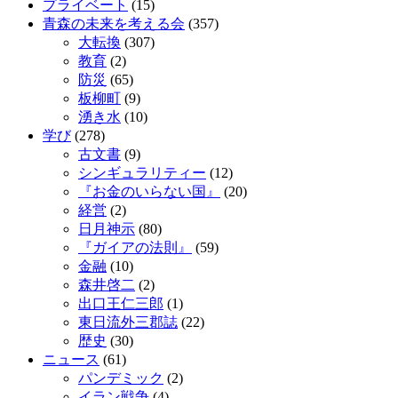
プライベート
(15)
青森の未来を考える会
(357)
大転換
(307)
教育
(2)
防災
(65)
板柳町
(9)
湧き水
(10)
学び
(278)
古文書
(9)
シンギュラリティー
(12)
『お金のいらない国』
(20)
経営
(2)
日月神示
(80)
『ガイアの法則』
(59)
金融
(10)
森井啓二
(2)
出口王仁三郎
(1)
東日流外三郡誌
(22)
歴史
(30)
ニュース
(61)
パンデミック
(2)
イラン戦争
(4)