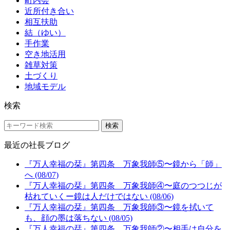
町内会
近所付き合い
相互扶助
結（ゆい）
手作業
空き地活用
雑草対策
土づくり
地域モデル
検索
検索
最近の社長ブログ
『万人幸福の栞』第四条 万象我師⑤〜鏡から「師」
へ (08/07)
『万人幸福の栞』第四条 万象我師④〜庭のつつじが
枯れていくー鏡は人だけではない (08/06)
『万人幸福の栞』第四条 万象我師③〜鏡を拭いて
も、顔の墨は落ちない (08/05)
『万人幸福の栞』第四条 万象我師②〜相手は自分を