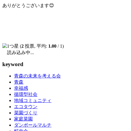
ありがとうございます😊
(
2
投票, 平均:
1.00
/ 1)
読み込み中...
keyword
青森の未来を考える会
青森
幸福感
循環型社会
地域コミュニティ
エコタウン
菜園づくり
家庭菜園
ダンボールマルチ