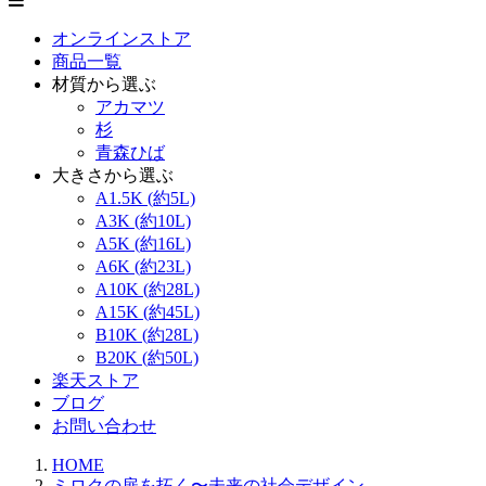
オンラインストア
商品一覧
材質から選ぶ
アカマツ
杉
青森ひば
大きさから選ぶ
A1.5K (約5L)
A3K (約10L)
A5K (約16L)
A6K (約23L)
A10K (約28L)
A15K (約45L)
B10K (約28L)
B20K (約50L)
楽天ストア
ブログ
お問い合わせ
HOME
ミロクの扉を拓く〜未来の社会デザイン