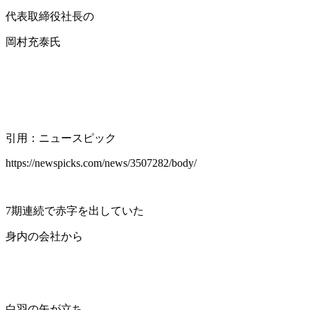
代表取締役社長の
岡村充泰氏
引用：ニュースピック
https://newspicks.com/news/3507282/body/
7期連続で赤字を出していた
身内の会社から
白羽の矢が立ち