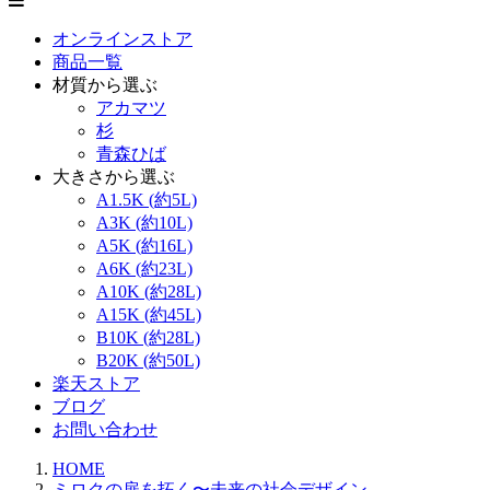
オンラインストア
商品一覧
材質から選ぶ
アカマツ
杉
青森ひば
大きさから選ぶ
A1.5K (約5L)
A3K (約10L)
A5K (約16L)
A6K (約23L)
A10K (約28L)
A15K (約45L)
B10K (約28L)
B20K (約50L)
楽天ストア
ブログ
お問い合わせ
HOME
ミロクの扉を拓く〜未来の社会デザイン