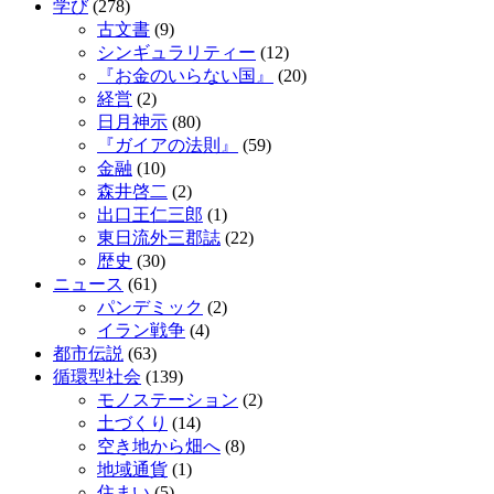
学び
(278)
古文書
(9)
シンギュラリティー
(12)
『お金のいらない国』
(20)
経営
(2)
日月神示
(80)
『ガイアの法則』
(59)
金融
(10)
森井啓二
(2)
出口王仁三郎
(1)
東日流外三郡誌
(22)
歴史
(30)
ニュース
(61)
パンデミック
(2)
イラン戦争
(4)
都市伝説
(63)
循環型社会
(139)
モノステーション
(2)
土づくり
(14)
空き地から畑へ
(8)
地域通貨
(1)
住まい
(5)