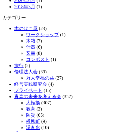
2020年6月
(1)
2018年3月
(1)
カテゴリー
木のはこ屋
(23)
ワークショップ
(1)
木箱
(7)
什器
(6)
又幸
(8)
コンポスト
(1)
旅行
(2)
倫理法人会
(39)
万人幸福の栞
(27)
経営実践研究会
(4)
プライベート
(15)
青森の未来を考える会
(357)
大転換
(307)
教育
(2)
防災
(65)
板柳町
(9)
湧き水
(10)