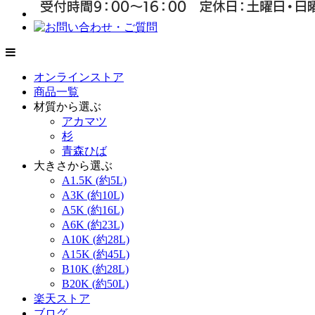
オンラインストア
商品一覧
材質から選ぶ
アカマツ
杉
青森ひば
大きさから選ぶ
A1.5K (約5L)
A3K (約10L)
A5K (約16L)
A6K (約23L)
A10K (約28L)
A15K (約45L)
B10K (約28L)
B20K (約50L)
楽天ストア
ブログ