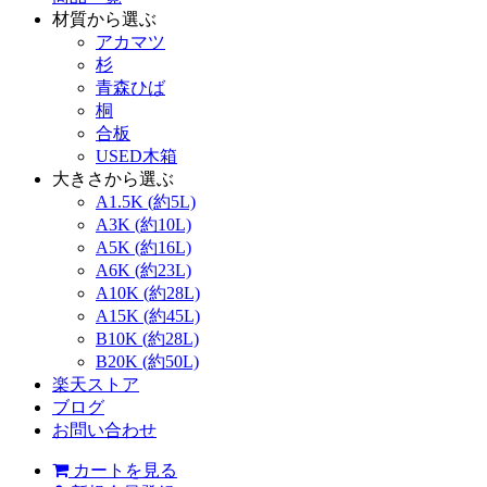
材質から選ぶ
アカマツ
杉
青森ひば
桐
合板
USED木箱
大きさから選ぶ
A1.5K (約5L)
A3K (約10L)
A5K (約16L)
A6K (約23L)
A10K (約28L)
A15K (約45L)
B10K (約28L)
B20K (約50L)
楽天ストア
ブログ
お問い合わせ
カートを見る