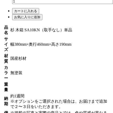
カートに入れる
お気に入りに追加
品
杉 木箱 SA10KN（取手なし）単品
名
サ
イ
幅380mm×奥行460mm×高さ190mm
ズ
材
国産杉材
質
カ
ラ
無塗装
ー
重
量
約1週間
納
※オプションをご選択された場合は、お届けまで追加
期
で２〜３日をいただきます。
備
※掲載の写真と実際の商品とでは、色や質感が異なる