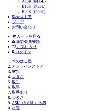
A15K (約45L)
B10K (約28L)
B20K (約50L)
楽天ストア
ブログ
お問い合わせ
カートを見る
新規会員登録
お気に入り
ログイン
木のはこ屋
オンラインストア
材質
大きさ
取手
取手
取手あり
大きさ
A5K（約16L）木箱
材質