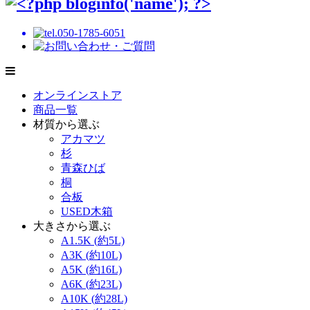
オンラインストア
商品一覧
材質から選ぶ
アカマツ
杉
青森ひば
桐
合板
USED木箱
大きさから選ぶ
A1.5K (約5L)
A3K (約10L)
A5K (約16L)
A6K (約23L)
A10K (約28L)