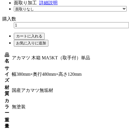
面取り加工
詳細説明
購入数
カートに入れる
お気に入りに追加
品
アカマツ 木箱 MA5KT（取手付）単品
名
サ
イ
幅380mm×奥行480mm×高さ120mm
ズ
材
国産アカマツ無垢材
質
カ
ラ
無塗装
ー
重
量