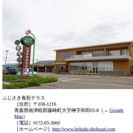
ふじさき食彩テラス
［住所］〒038-1216
青森県南津軽郡藤崎町大字榊字和田65-8（→
Google
Map
）
［電話］0172-65-3660
［ホームページ］
http://www.fujisaki-shokusai.com