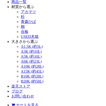
商品一覧
材質から選ぶ
アカマツ
杉
青森ひば
桐
合板
USED木箱
大きさから選ぶ
A1.5K (約5L)
A3K (約10L)
A5K (約16L)
A6K (約23L)
A10K (約28L)
A15K (約45L)
B10K (約28L)
B20K (約50L)
楽天ストア
ブログ
お問い合わせ
カートを見る