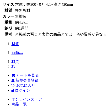
サイズ
本体：幅300×奥行420×高さ420mm
材質
杉無垢材
カラー
無塗装
重量
約4.3kg
納期
約1週間
備考
※掲載の写真と実際の商品とでは、色や質感が異なる
材質
新商品
材質
杉
カートを見る
新規会員登録
お気に入り
ログイン
オンラインストア
商品一覧