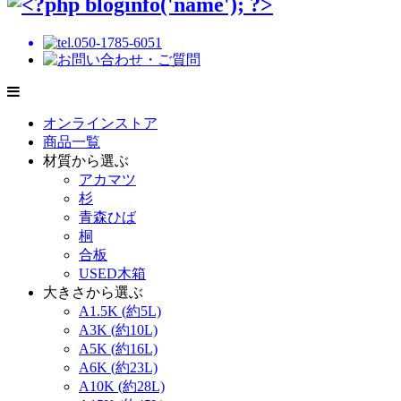
オンラインストア
商品一覧
材質から選ぶ
アカマツ
杉
青森ひば
桐
合板
USED木箱
大きさから選ぶ
A1.5K (約5L)
A3K (約10L)
A5K (約16L)
A6K (約23L)
A10K (約28L)