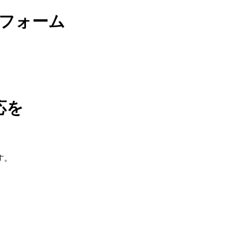
応を
す。