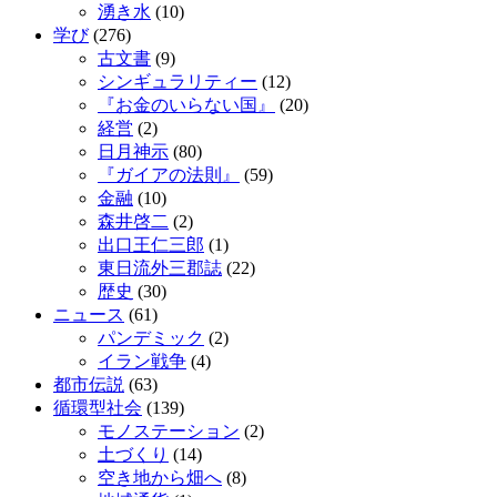
湧き水
(10)
学び
(276)
古文書
(9)
シンギュラリティー
(12)
『お金のいらない国』
(20)
経営
(2)
日月神示
(80)
『ガイアの法則』
(59)
金融
(10)
森井啓二
(2)
出口王仁三郎
(1)
東日流外三郡誌
(22)
歴史
(30)
ニュース
(61)
パンデミック
(2)
イラン戦争
(4)
都市伝説
(63)
循環型社会
(139)
モノステーション
(2)
土づくり
(14)
空き地から畑へ
(8)