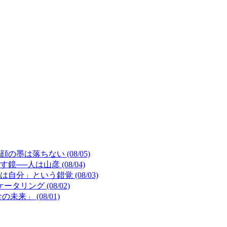
は落ちない (08/05)
─人は山彦 (08/04)
」という錯覚 (08/03)
リング (08/02)
来」 (08/01)