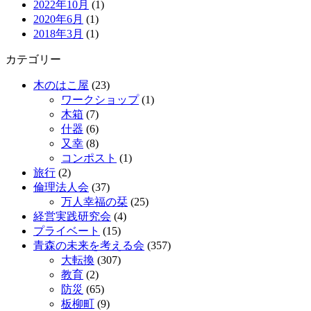
2022年10月
(1)
2020年6月
(1)
2018年3月
(1)
カテゴリー
木のはこ屋
(23)
ワークショップ
(1)
木箱
(7)
什器
(6)
又幸
(8)
コンポスト
(1)
旅行
(2)
倫理法人会
(37)
万人幸福の栞
(25)
経営実践研究会
(4)
プライベート
(15)
青森の未来を考える会
(357)
大転換
(307)
教育
(2)
防災
(65)
板柳町
(9)