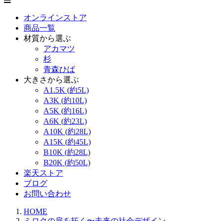
オンラインストア
商品一覧
材質から選ぶ
アカマツ
杉
青森ひば
大きさから選ぶ
A1.5K (約5L)
A3K (約10L)
A5K (約16L)
A6K (約23L)
A10K (約28L)
A15K (約45L)
B10K (約28L)
B20K (約50L)
楽天ストア
ブログ
お問い合わせ
HOME
ミロクの扉を拓く〜未来の社会デザイン