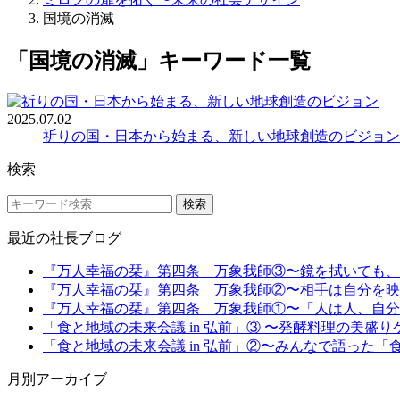
国境の消滅
「国境の消滅」キーワード一覧
2025.07.02
祈りの国・日本から始まる、新しい地球創造のビジョン
検索
検索
最近の社長ブログ
『万人幸福の栞』第四条 万象我師③〜鏡を拭いても、顔の墨
『万人幸福の栞』第四条 万象我師②〜相手は自分を映す鏡─
『万人幸福の栞』第四条 万象我師①〜「人は人、自分は自分
「食と地域の未来会議 in 弘前」③ 〜発酵料理の美盛りケータ
「食と地域の未来会議 in 弘前」②〜みんなで語った「食の未
月別アーカイブ