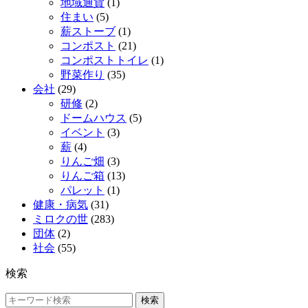
地域通貨
(1)
住まい
(5)
薪ストーブ
(1)
コンポスト
(21)
コンポストトイレ
(1)
野菜作り
(35)
会社
(29)
研修
(2)
ドームハウス
(5)
イベント
(3)
薪
(4)
りんご畑
(3)
りんご箱
(13)
パレット
(1)
健康・病気
(31)
ミロクの世
(283)
団体
(2)
社会
(55)
検索
検索