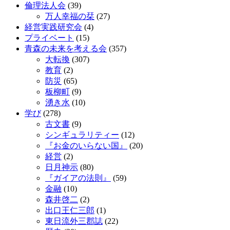
倫理法人会
(39)
万人幸福の栞
(27)
経営実践研究会
(4)
プライベート
(15)
青森の未来を考える会
(357)
大転換
(307)
教育
(2)
防災
(65)
板柳町
(9)
湧き水
(10)
学び
(278)
古文書
(9)
シンギュラリティー
(12)
『お金のいらない国』
(20)
経営
(2)
日月神示
(80)
『ガイアの法則』
(59)
金融
(10)
森井啓二
(2)
出口王仁三郎
(1)
東日流外三郡誌
(22)