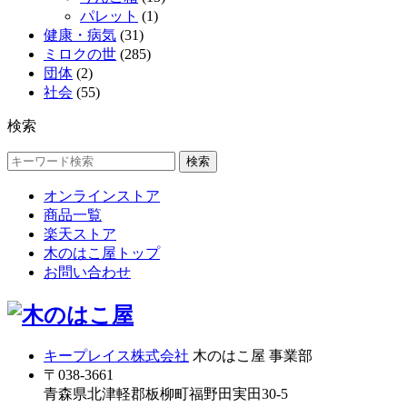
パレット
(1)
健康・病気
(31)
ミロクの世
(285)
団体
(2)
社会
(55)
検索
検索
オンラインストア
商品一覧
楽天ストア
木のはこ屋トップ
お問い合わせ
キープレイス株式会社
木のはこ屋 事業部
〒038-3661
青森県北津軽郡板柳町福野田実田30-5