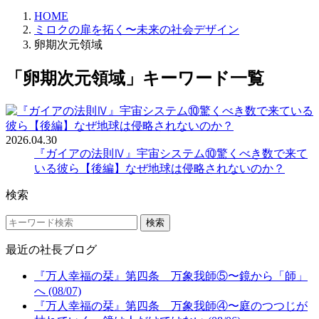
HOME
ミロクの扉を拓く〜未来の社会デザイン
卵期次元領域
「卵期次元領域」キーワード一覧
2026.04.30
『ガイアの法則Ⅳ』宇宙システム⑩驚くべき数で来て
いる彼ら【後編】なぜ地球は侵略されないのか？
検索
検索
最近の社長ブログ
『万人幸福の栞』第四条 万象我師⑤〜鏡から「師」
へ (08/07)
『万人幸福の栞』第四条 万象我師④〜庭のつつじが