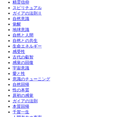
精霊信仰
スピリチュアル
ガイアの法則Ⅱ
自然意識
覚醒
地球意識
自然と人間
自然との共生
生命エネルギー
感受性
古代の叡智
感覚の回復
宇宙意識
愛と性
意識のチューニング
自然回帰
性の本質
原初の感覚
ガイアの法則
本質回帰
千賀一生