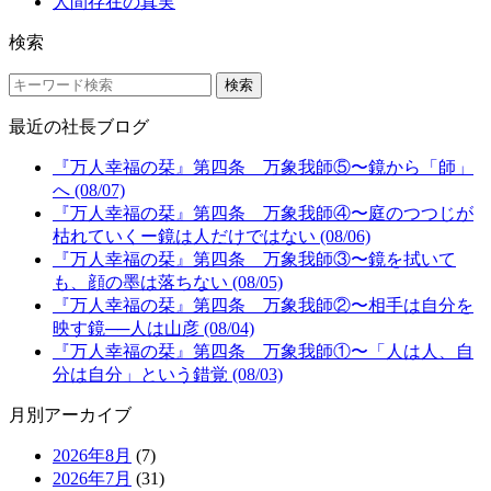
人間存在の真実
検索
検索
最近の社長ブログ
『万人幸福の栞』第四条 万象我師⑤〜鏡から「師」
へ (08/07)
『万人幸福の栞』第四条 万象我師④〜庭のつつじが
枯れていくー鏡は人だけではない (08/06)
『万人幸福の栞』第四条 万象我師③〜鏡を拭いて
も、顔の墨は落ちない (08/05)
『万人幸福の栞』第四条 万象我師②〜相手は自分を
映す鏡──人は山彦 (08/04)
『万人幸福の栞』第四条 万象我師①〜「人は人、自
分は自分」という錯覚 (08/03)
月別アーカイブ
2026年8月
(7)
2026年7月
(31)